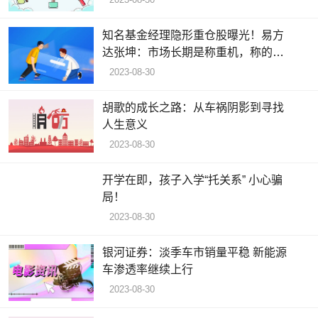
知名基金经理隐形重仓股曝光！易方
达张坤：市场长期是称重机，称的是
企业自由现金流的增长
2023-08-30
胡歌的成长之路：从车祸阴影到寻找
人生意义
2023-08-30
开学在即，孩子入学“托关系” 小心骗
局！
2023-08-30
银河证券：淡季车市销量平稳 新能源
车渗透率继续上行
2023-08-30