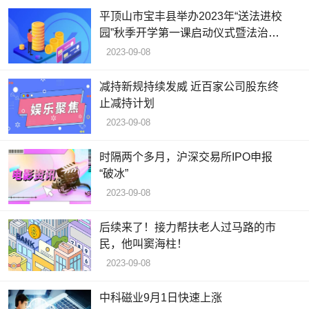
平顶山市宝丰县举办2023年“送法进校
园”秋季开学第一课启动仪式暨法治教
育基地揭牌仪式
2023-09-08
减持新规持续发威 近百家公司股东终
止减持计划
2023-09-08
时隔两个多月，沪深交易所IPO申报
“破冰”
2023-09-08
后续来了！接力帮扶老人过马路的市
民，他叫窦海柱！
2023-09-08
中科磁业9月1日快速上涨