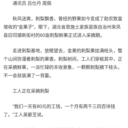
通讯员 吕仕丹 周佩
秋风送爽，刺梨飘香，曾经的野果如今变成了助农致富
增收的“金果子”，眼下，湖北省恩施土家族苗族自治州来凤
县旧司镇新街村的60亩刺梨鲜果正式进入采摘期。
走进刺梨基地，放眼望去，金黄的刺梨果挂满枝头，整
个山间弥漫着刺梨的果香。刺梨树间，工人们穿梭其中，正
在采摘鲜果，一派忙碌的丰收景象，一颗颗刺梨摘下枝头，
不一会就装满了一背篓。
工人正在采摘刺梨
“我们一天有80元的工钱，一个月有两千三四百块钱
了。”工人吴薪芝说。