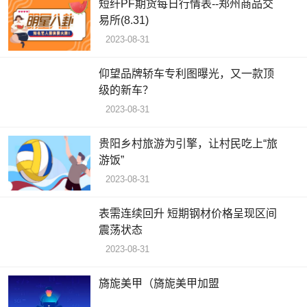
短纤PF期货每日行情表--郑州商品交
易所(8.31)
2023-08-31
仰望品牌轿车专利图曝光，又一款顶
级的新车？
2023-08-31
贵阳乡村旅游为引擎，让村民吃上“旅
游饭”
2023-08-31
表需连续回升 短期钢材价格呈现区间
震荡状态
2023-08-31
旖旎美甲（旖旎美甲加盟