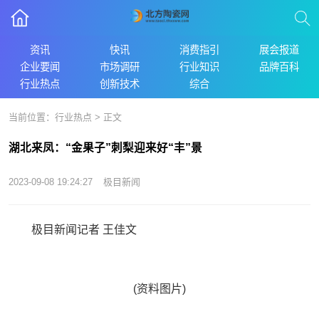
资讯
快讯
消费指引
展会报道
企业要闻
市场调研
行业知识
品牌百科
行业热点
创新技术
综合
当前位置：
行业热点
> 正文
湖北来凤：“金果子”刺梨迎来好“丰”景
2023-09-08 19:24:27
极目新闻
极目新闻记者 王佳文
(资料图片)