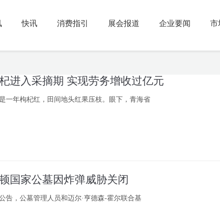
讯
快讯
消费指引
展会报道
企业要闻
市
杞进入采摘期 实现劳务增收过亿元
又是一年枸杞红，田间地头红果压枝。眼下，青海省
顿国家公墓因炸弹威胁关闭
公告，公墓管理人员和迈尔·亨德森-霍尔联合基