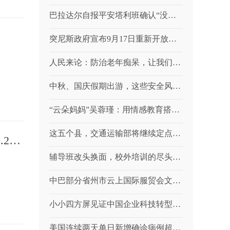
巴拉达尔自报平安塔利班确认“没内讧”
突尼斯政府宣布9月17日重新开放与利比亚的陆地边界
人民来论：防治老年痴呆，让我们陪您变老
中秋、国庆假期出游，这些安全风险须警惕
“云朵妈妈”吴蓉瑾：用情感教育搭起与学生心灵交流桥梁
这五个县，交通运输部将继续定点帮扶对口支援
9月8日基金净值：华泰柏瑞量化增强混合A最新净值1.381，跌0.29%
辅导班改头换面，校外培训的尽头是“一对一”？
中巴部分省州市云上国际服贸会文化贸易论坛举行
小小四方屏见证中国企业科技转型脚步
美国连续两天单日新增确诊病例超20万