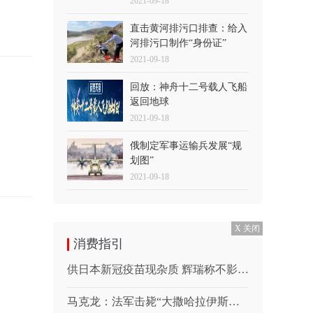
2021-09-18
直击黄河排污口排查：给入
河排污口制作“身份证”
2021-09-18
回放：神舟十二号载人飞船
返回地球
2021-09-18
俄制定军事运输兵发展“规
划图”
2021-09-18
X 关闭
消费指引
供日本新冠疫苗现杂质 辉瑞称不影响使用
马克龙：法军击毙“大撒哈拉伊斯兰国”组织头目