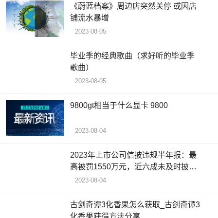
《蔚蓝档案》周边店突然关停 或因店
铺流水暴增
2023-08-05
毕业季的经典歌曲（求好听的毕业季
歌曲）
2023-08-05
9800gt相当于什么显卡 9800
2023-08-04
2023年上市公司信披违规半年报：最
高被罚1550万元，近六成未及时披露
公司重大事项
2023-08-04
古剑奇谭3化香果怎么获取_古剑奇谭3
化香果获得方法分享