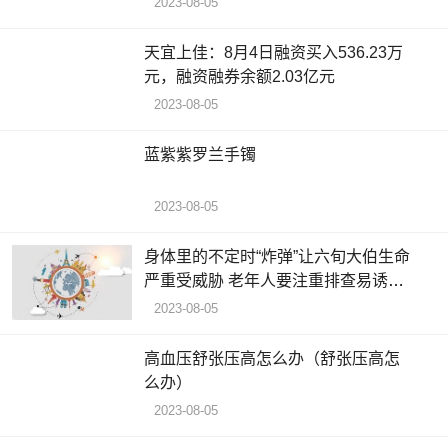
2023-08-05
天宜上佳：8月4日融资买入536.23万
元，融资融券余额2.03亿元
2023-08-05
蓝紫紫罗兰手镯
2023-08-05
身体里的不定时“炸弹”让六旬大伯生命
严重受威胁 老年人要注重排查易诱发
危疾的心脏血管病变
2023-08-05
高血压舒张压高怎么办（舒张压高怎
么办）
2023-08-05